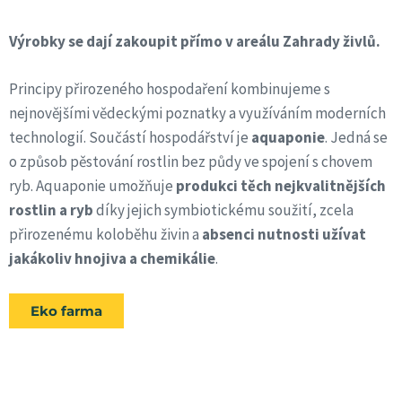
Výrobky se dají zakoupit přímo v areálu Zahrady živlů.
Principy přirozeného hospodaření kombinujeme s
nejnovějšími vědeckými poznatky a využíváním moderních
technologií. Součástí hospodářství je
aquaponie
. Jedná se
o způsob pěstování rostlin bez půdy ve spojení s chovem
ryb. Aquaponie umožňuje
produkci těch nejkvalitnějších
rostlin a ryb
díky jejich symbiotickému soužití, zcela
přirozenému koloběhu živin a
absenci nutnosti užívat
jakákoliv hnojiva a chemikálie
.
Eko farma