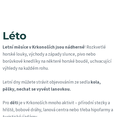
Léto
Letní měsíce v Krkonoších jsou nádherné
! Rozkvetlé
horské louky, východy a západy slunce, pivo nebo
borůvkové knedlíky na některé horské boudě, uchvacující
výhledy na každém rohu.
Letní dny můžete strávit objevováním ze sedla
kola,
pěšky, nechat se vyvést lanovkou.
Pro
děti
je v Krkonoších mnoho aktivit – přírodní stezky a
hřiště, bobové dráhy, lanová centra nebo třeba hipofarmy a
turistické jízdárny.