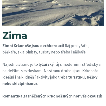
Zima
Zimní Krkonoše jsou dechberoucí!
Ráj pro lyžaře,
běžkaře, skialpinisty, turisty nebo třeba i sáňkaře.
Na jednu stranu je to
lyžařský ráj
s moderními středisky a
nejdelšími sjezdovkami. Na stranu druhou jsou Krkonoše
ideální i na klidnější aktivity jako třeba
turistiku, běžky
nebo skialpinismus
.
Romantika zasněžených krkonošských hor vás okouzlí!