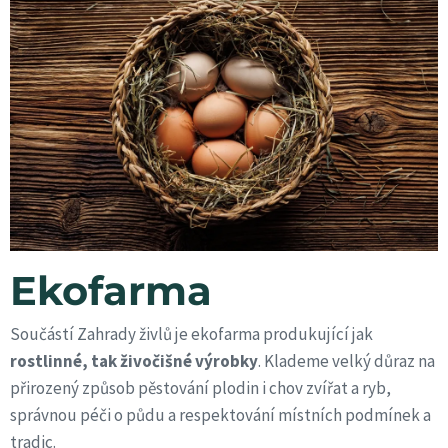
Ekofarma
Součástí Zahrady živlů je ekofarma produkující jak
rostlinné, tak živočišné výrobky
. Klademe velký důraz na
přirozený způsob pěstování plodin i chov zvířat a ryb,
správnou péči o půdu a respektování místních podmínek a
tradic.