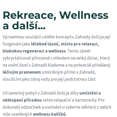
Rekreace, Wellness
a další...
Významnou součástí celého konceptu Zahrady živlů je její
fungování jako
léčebné lázně, místo pro relaxaci,
hlubokou regeneraci a wellness
. Tento záměr
vykrystalizoval přirozeně s ohledem na velký důraz, který
na vodní živel v Zahradě klademe a na potenciál přinášený
léčivým pramenem
umístěným přímo v Zahradě,
sloužícím jako zdroj vody pro její podstatnou část.
Už samotný pobyt v Zahradě živlů je díky
umístění a
obklopení přírodou
velmi relaxační a harmonický. Pro
dokonalý odpočinek a uvolnění si vyberte některý z našich
níže uvedených
wellness balíčků
.