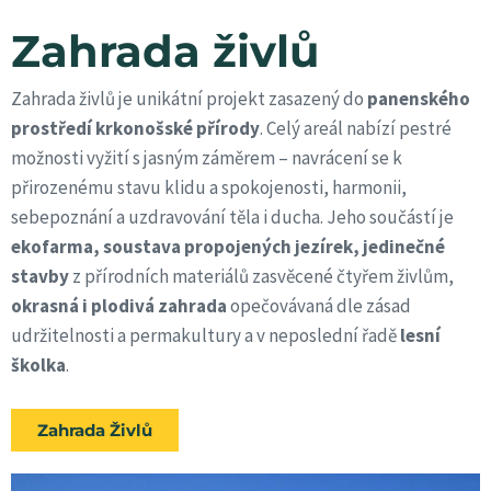
Zahrada živlů
Zahrada živlů je unikátní projekt zasazený do
panenského
prostředí krkonošské přírody
. Celý areál nabízí pestré
možnosti vyžití s jasným záměrem – navrácení se k
přirozenému stavu klidu a spokojenosti, harmonii,
sebepoznání a uzdravování těla i ducha. Jeho součástí je
ekofarma, soustava propojených jezírek, jedinečné
stavby
z přírodních materiálů zasvěcené čtyřem živlům,
okrasná i plodivá zahrada
opečovávaná dle zásad
udržitelnosti a permakultury a v neposlední řadě
lesní
školka
.
Zahrada Živlů