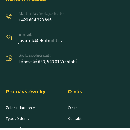
Martin Javůrek, jednatel
+420 604 223 896
E-mail:
javurek@ekobuild.cz
Sídlo společnosti:
Lánovská 633, 543 01 Vrchlabí​
Pro návštěvníky
O nás
Zelená Harmonie
O nás
Typové domy
Kontakt
Konopný beton