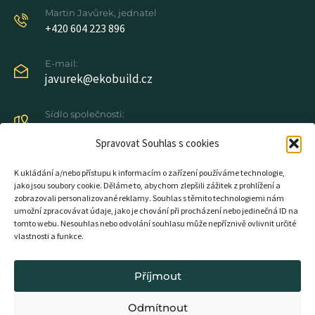
Martin Javůrek, jednatel
+420 604 223 896
E-mail:
javurek@ekobuild.cz
Sídlo společnosti:
Lánovská 633, 543 01 Vrchlabí​
Spravovat Souhlas s cookies
K ukládání a/nebo přístupu k informacím o zařízení používáme technologie,
jako jsou soubory cookie. Děláme to, abychom zlepšili zážitek z prohlížení a
zobrazovali personalizované reklamy. Souhlas s těmito technologiemi nám
Pro návštěvníky
O nás
umožní zpracovávat údaje, jako je chování při procházení nebo jedinečná ID na
tomto webu. Nesouhlas nebo odvolání souhlasu může nepříznivě ovlivnit určité
vlastnosti a funkce.
Zelená Harmonie
O nás
Typové domy
Kontakt
Příjmout
Konopný beton
Odmítnout