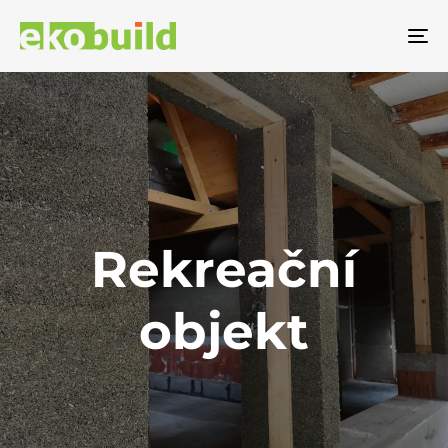
To
na
Rekreační
objekt